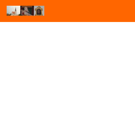
Expositur St. Jakobus Seibersdorf
im Pfarrverband Kirchdorf am Inn
Herzlich Willkommen auf unseren Internet-Seiten!
03.04.2026: Karfreitag
(Bilder: Eckardt)