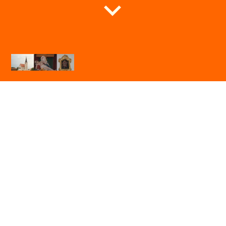
Expositur St. Jakobus Seibersdorf
im Pfarrverband Kirchdorf am Inn
Herzlich Willkommen auf unseren Internet-Seiten!
29.09.2024: Erntedankfest
(Bilder:
Eckardt)