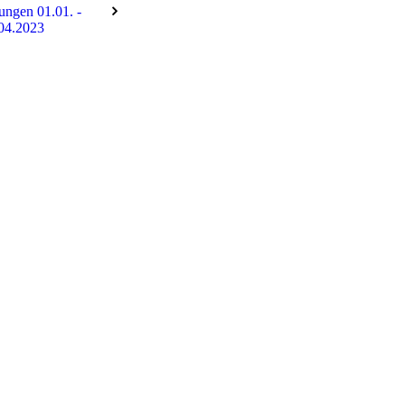
tungen 01.01. -
04.2023
260604_190604