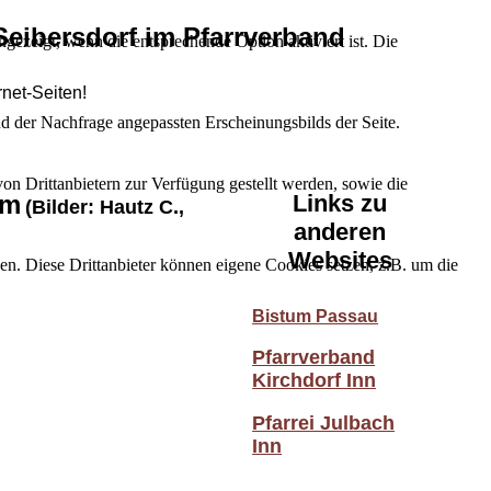
Seibersdorf im Pfarrverband
ezeigt, wenn die entsprechende Option aktiviert ist. Die
rnet-Seiten!
d der Nachfrage angepassten Erscheinungsbilds der Seite.
on Drittanbietern zur Verfügung gestellt werden, sowie die
am
Links zu
(Bilder: Hautz C.,
anderen
Websites
den. Diese Drittanbieter können eigene Cookies setzen, z.B. um die
Bistum Passau
Pfarrverband
Kirchdorf Inn
Pfarrei Julbach
Inn