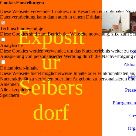
Cookie-Einstellungen
Diese Webseite verwendet Cookies, um Besuchern ein optimales Nutzerer
Datenverarbeitung kann dann auch in einem Drittland erfolgen. Weiter
Exposit
Technisch notwendige
Diese Cookies sind zum Betrieb der Webseite notwendig, z.B. zum Sch
Analytische
Diese Cookies werden verwendet, um das Nutzererlebnis weiter zu optim
St
ur
Ausspielung von personalisierter Werbung durch die Nachverfolgung de
Aktual
Drittanbieter-Inhalte
Diese Webseite bietet möglicherweise Inhalte oder Funktionalitäten an,
Mitt
Seibers
Nutzeraktivität zu verfolgen oder ihre Angebote zu personalisieren und
Ablehnen
Alle akzeptieren
Press
Speichern
dorf
Pfarrgemein
Ges
Orga
Ich bin dabei