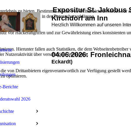
Expositur St. Jakobus 
lebnis zu bieten. Bestimmte Inhalte von Drittanbietern werden nur ang
e Informationen hierzu in der Datenschutzerklärung.
Kirchdorf am Inn
Herzlich Willkommen auf unseren Inte
utz vor Hackerangriffen und zur Gewährleistung eines konsistenten un
ieren. Hierunter fallen auch Statistiken, die dem Webseitenbetreiber v
artseite
04.06.2026: Fronleichn
r Nutzeraktivität über verschiedene Webseiten.
Eckardt)
isierungen
 die von Drittanbietern eigenverantwortlich zur Verfügung gestellt wer
eilungen
 zu optimieren.
e-Berichte
deratswahl 2026
chichte
nisation