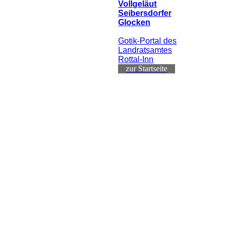
Vollgeläut
Seibersdorfer
Glocken
Gotik-Portal des
Landratsamtes
Rottal-Inn
zur Startseite